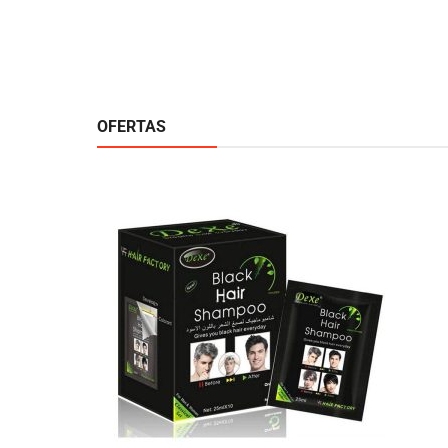
OFERTAS