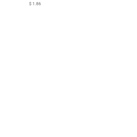
$ 1.86