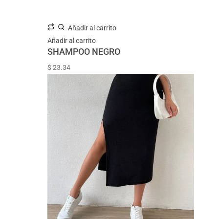
Añadir al carrito
Añadir al carrito
SHAMPOO NEGRO
$ 23.34