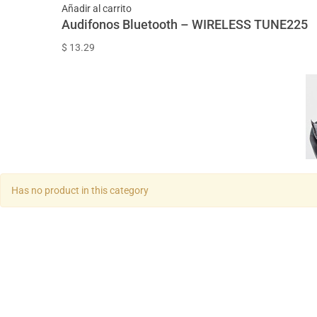
Añadir al carrito
Audifonos Bluetooth – WIRELESS TUNE225
$ 13.29
Has no product in this category