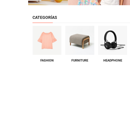
CATEGORÍAS
FASHION
FURNITURE
HEADPHONE