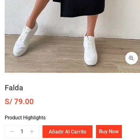
Falda
S/
79.00
Product Highlights
Buy Now
Añadir Al Carrito