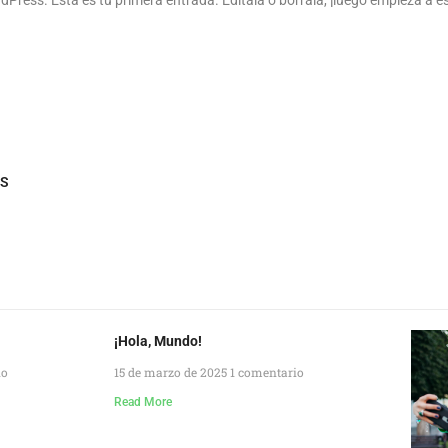
Press. Esta es tu primera entrada. Edítala o bórrala, ¡luego empieza a es
S
¡Hola, Mundo!
io
15 de marzo de 2025
1 comentario
Read More