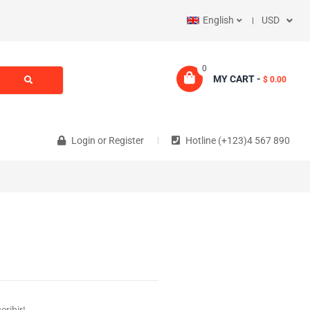
English
USD
0
MY CART -
$ 0.00
Login
or
Register
Hotline (+123)4 567 890