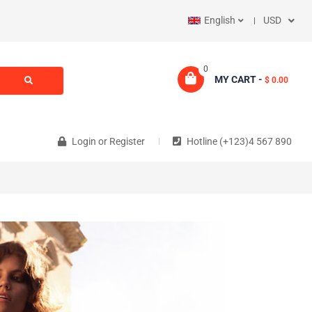
English
USD
0
MY CART -
$ 0.00
Login
or
Register
Hotline (+123)4 567 890